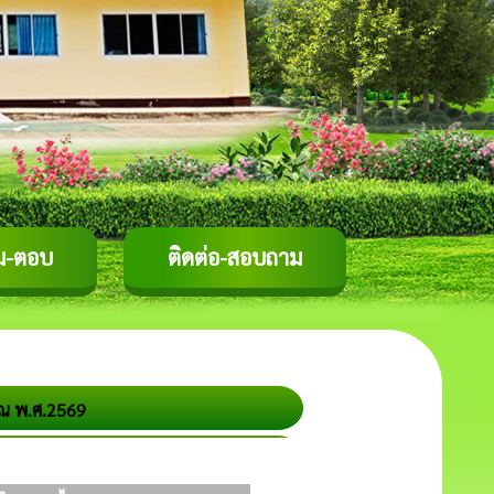
ม-ตอบ
ติดต่อ-สอบถาม
ณ พ.ศ.2569