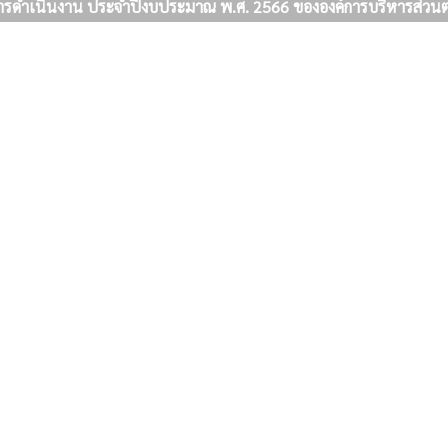
รดำเนินงาน ประจำปีงบประมาณ พ.ศ. 2566 ขององค์การบริหารส่ว