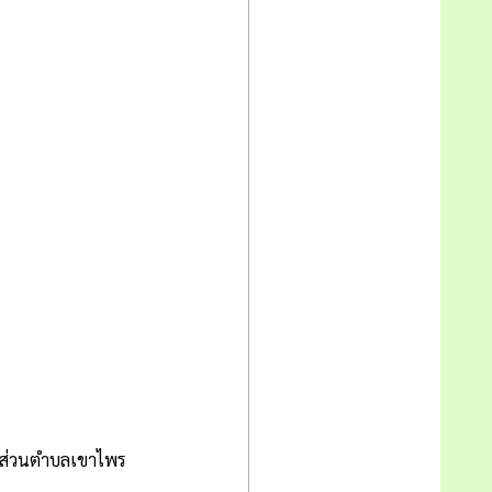
รส่วนตำบลเขาไพร